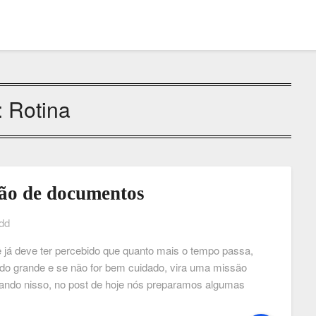
:
Rotina
tão de documentos
dd
já deve ter percebido que quanto mais o tempo passa,
icando grande e se não for bem cuidado, vira uma missão
nsando nisso, no post de hoje nós preparamos algumas