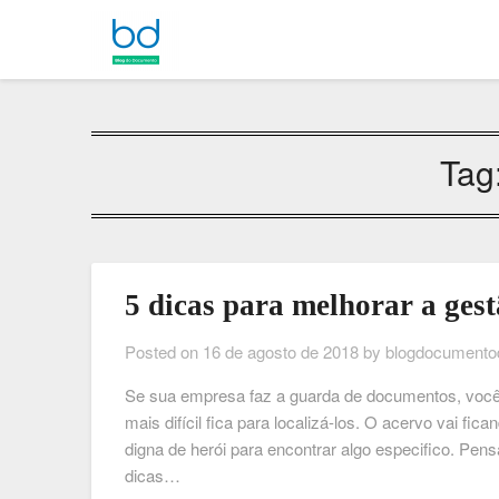
Tag
5 dicas para melhorar a ges
Posted on
16 de agosto de 2018
by
blogdocumento
Se sua empresa faz a guarda de documentos, você 
mais difícil fica para localizá-los. O acervo vai f
digna de herói para encontrar algo especifico. Pe
dicas…