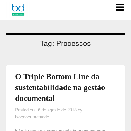
Tag:
Processos
O Triple Bottom Line da
sustentabilidade na gestão
documental
Posted on
16 de agosto de 2018
by
blogdocumentodd
Não é recente a preocupação humana em criar