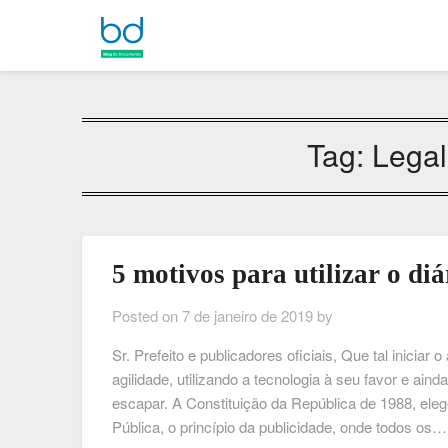
Tag:
Legal
5 motivos para utilizar o diá
Posted on
7 de janeiro de 2019
by
Sr. Prefeito e publicadores oficiais, Que tal iniciar 
agilidade, utilizando a tecnologia à seu favor e a
escapar. A Constituição da República de 1988, eleg
Pública, o princípio da publicidade, onde todos os…