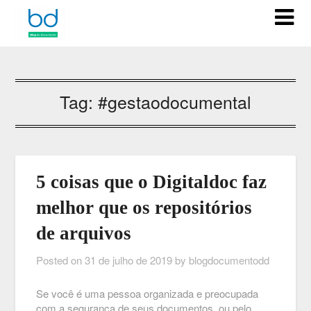
Tag:
#gestaodocumental
5 coisas que o Digitaldoc faz
melhor que os repositórios
de arquivos
Posted on
31 de julho de 2019
by
blogdocumentodd
Se você é uma pessoa organizada e preocupada
com a segurança de seus documentos, ou pelo