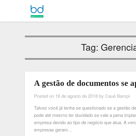
Tag:
Gerenci
A gestão de documentos se a
Posted on
16 de agosto de 2018
by
Cauê Bampi
Talvez você já tenha se questionado se a gestão 
pode até mesmo ter duvidado se vale a pena impla
empresa devido ao tipo de negócio que atua. A ver
empresas geram…