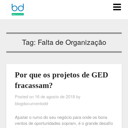
Tag:
Falta de Organização
Por que os projetos de GED
fracassam?
Posted on
16 de agosto de 2018
by
blogdocumentodd
Ajustar o rumo do seu negócio para onde os bons
ventos de oportunidades sopram, é o grande desafio