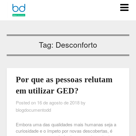
Tag:
Desconforto
Por que as pessoas relutam
em utilizar GED?
Posted on
16 de agosto de 2018
by
blogdocumentodd
Embora uma das qualidades mais humanas seja a
curiosidade e o ímpeto por novas descobertas, é