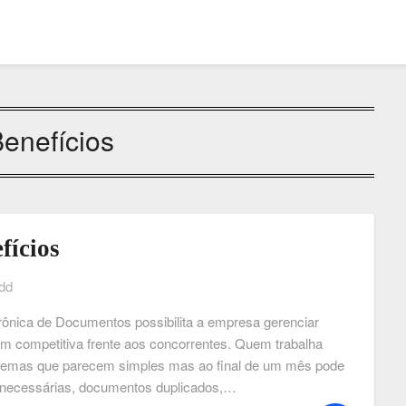
enefícios
fícios
dd
ônica de Documentos possibilita a empresa gerenciar
agem competitiva frente aos concorrentes. Quem trabalha
blemas que parecem simples mas ao final de um mês pode
snecessárias, documentos duplicados,…