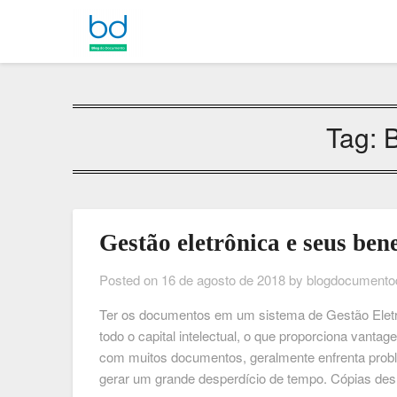
Tag:
B
Gestão eletrônica e seus bene
Posted on
16 de agosto de 2018
by
blogdocumento
Ter os documentos em um sistema de Gestão Eletr
todo o capital intelectual, o que proporciona vant
com muitos documentos, geralmente enfrenta pro
gerar um grande desperdício de tempo. Cópias de