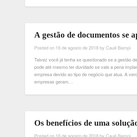
A gestão de documentos se a
Posted on
16 de agosto de 2018
by
Cauê Bampi
Talvez você já tenha se questionado se a gestão 
pode até mesmo ter duvidado se vale a pena impla
empresa devido ao tipo de negócio que atua. A ver
empresas geram…
Os benefícios de uma soluç
Posted on
16 de agosto de 2018
by
Cauê Bampi