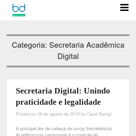
Categoria:
Secretaria Acadêmica
Digital
Secretaria Digital: Unindo
praticidade e legalidade
Posted on
16 de agosto de 2018
by
Cauê Bampi
A principal dor de cabeça de um(a) Secretário(a)
Acadêmico(a) certamente é o controle de